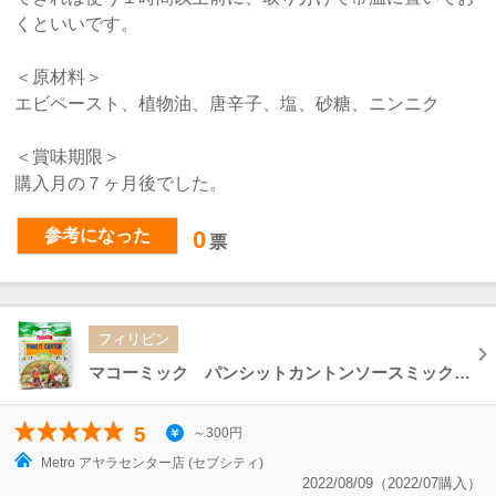
くといいです。
＜原材料＞
エビペースト、植物油、唐辛子、塩、砂糖、ニンニク
＜賞味期限＞
購入月の７ヶ月後でした。
参考になった
0
票
フィリピン
マコーミック パンシットカントンソースミックス McCormick PANCIT CANTON SAUCE Mix
5
～300円
Metro アヤラセンター店 (セブシティ)
2022/08/09（2022/07購入）