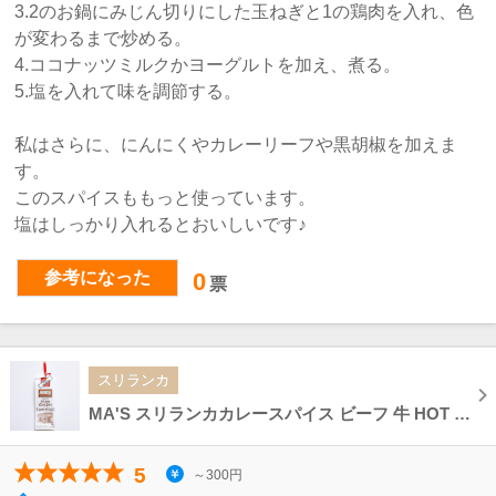
3.2のお鍋にみじん切りにした玉ねぎと1の鶏肉を入れ、色
が変わるまで炒める。
4.ココナッツミルクかヨーグルトを加え、煮る。
5.塩を入れて味を調節する。
私はさらに、にんにくやカレーリーフや黒胡椒を加えま
す。
このスパイスももっと使っています。
塩はしっかり入れるとおいしいです♪
参考になった
0
票
スリランカ
MA'S スリランカカレースパイス ビーフ 牛 HOT CURRY Sri Lankan Curry Spice
5
～300円