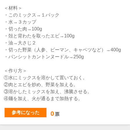
＜材料＞
・このミックス→１パック
・水→３カップ
・切った肉→100g
・殻と背わたを取ったエビ→100g
・油→大さじ２
・切った野菜（人参、ピーマン、キャベツなど）→400g
・パンシットカントンヌードル→250g
＜作り方＞
①水にミックスを溶かして置いておく。
②肉とエビを炒め、野菜を加える。
③溶かしたミックスを加え、沸騰させる。
④麺を加え、火が通るまで加熱する。
参考になった
0
票