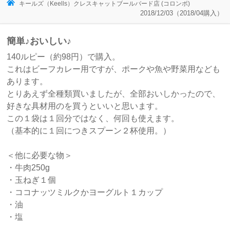
キールズ（Keells）クレスキャットブールバード店 (コロンボ)
2018/12/03（2018/04購入）
簡単♪おいしい♪
140ルピー（約98円）で購入。
これはビーフカレー用ですが、ポークや魚や野菜用なども
あります。
とりあえず全種類買いましたが、全部おいしかったので、
好きな具材用のを買うといいと思います。
この１袋は１回分ではなく、何回も使えます。
（基本的に１回につきスプーン２杯使用。）
＜他に必要な物＞
・牛肉250g
・玉ねぎ１個
・ココナッツミルクかヨーグルト１カップ
・油
・塩