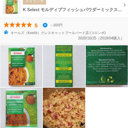
スリランカ
K Select モルディブフィッシュパウダーミックス 鰹節 MALDIVEFISH POWDER MIX
5
～300円
キールズ（Keells）クレスキャットブールバード店 (コロンボ)
2020/10/25（2018/04購入）