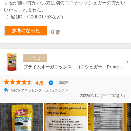
クセが無い方がいい方は別のココナッツシュガーの方がい
いかもしれません。
（商品ID：G00001753など）
参考になった
0
票
フィリピン
プライムオーガニックス ココシュガー Prime Organics COCO SUGAR 200g
4.5
～300円
Metro アヤラセンター店 (セブシティ)
2022/09/14（2022/07購入）