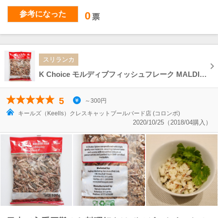
参考になった
0
票
スリランカ
K Choice モルディブフィッシュフレーク MALDIVE FISH 100g 鰹節
5
～300円
キールズ（Keells）クレスキャットブールバード店 (コロンボ)
2020/10/25（2018/04購入）