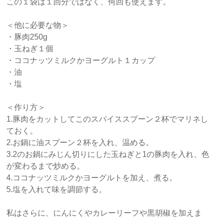
この１袋は１回分ではなく、何回も使えます。
＜他に必要な物＞
・豚肉250g
・玉ねぎ１個
・ココナッツミルクかヨーグルト１カップ
・油
・塩
＜作り方＞
1.豚肉をカットしてこのスパイススプーン２杯でマリネし
ておく。
2.お鍋に油スプーン２杯を入れ、温める。
3.2のお鍋にみじん切りにした玉ねぎと1の豚肉を入れ、色
が変わるまで炒める。
4.ココナッツミルクかヨーグルトを加え、煮る。
5.塩を入れて味を調節する。
私はさらに、にんにくやカレーリーフや黒胡椒を加えま