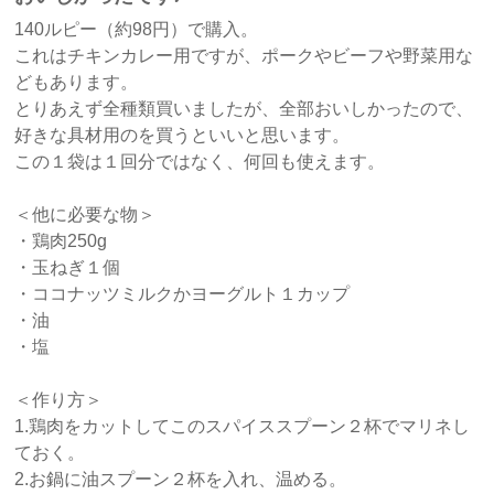
140ルピー（約98円）で購入。
これはチキンカレー用ですが、ポークやビーフや野菜用な
どもあります。
とりあえず全種類買いましたが、全部おいしかったので、
好きな具材用のを買うといいと思います。
この１袋は１回分ではなく、何回も使えます。
＜他に必要な物＞
・鶏肉250g
・玉ねぎ１個
・ココナッツミルクかヨーグルト１カップ
・油
・塩
＜作り方＞
1.鶏肉をカットしてこのスパイススプーン２杯でマリネし
ておく。
2.お鍋に油スプーン２杯を入れ、温める。