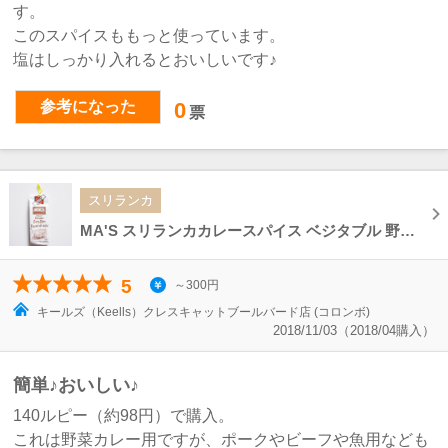
す。
このスパイスももっと使っています。
塩はしっかり入れるとおいしいです♪
参考になった
0
票
スリランカ
MA'S スリランカカレースパイス ベジタブル 野菜 HOT CURRY Sri Lankan Curry Spice
5
～300円
キールズ（Keells）クレスキャットブールバード店 (コロンボ)
2018/11/03（2018/04購入）
簡単♪おいしい♪
140ルピー（約98円）で購入。
これは野菜カレー用ですが、ポークやビーフや魚用なども