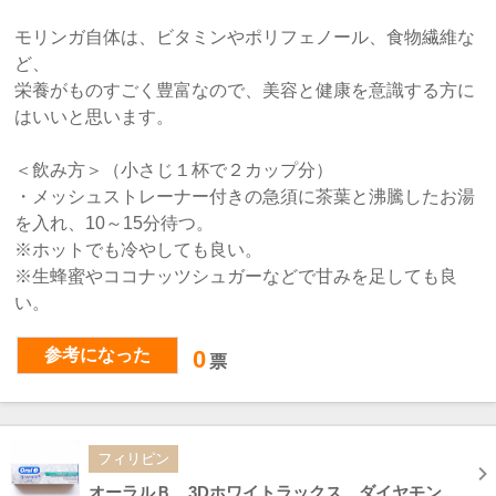
モリンガ自体は、ビタミンやポリフェノール、食物繊維な
ど、
栄養がものすごく豊富なので、美容と健康を意識する方に
はいいと思います。
＜飲み方＞（小さじ１杯で２カップ分）
・メッシュストレーナー付きの急須に茶葉と沸騰したお湯
を入れ、10～15分待つ。
※ホットでも冷やしても良い。
※生蜂蜜やココナッツシュガーなどで甘みを足しても良
い。
参考になった
0
票
フィリピン
オーラルＢ 3Dホワイトラックス ダイヤモンドストロング 歯磨き粉 Oral-B 3D WHITE LUXE