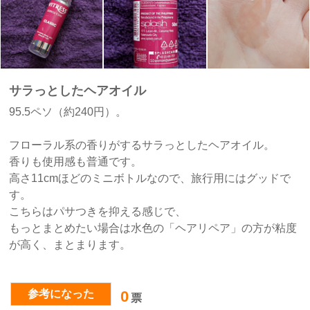
サラっとしたヘアオイル
95.5ペソ（約240円）。
フローラル系の香りがするサラっとしたヘアオイル。
香りも使用感も普通です。
高さ11cmほどのミニボトルなので、旅行用にはグッドで
す。
こちらはパサつきを抑える感じで、
もっとまとめたい場合は水色の「ヘアリペア」の方が粘度
が高く、まとまります。
参考になった
0
票