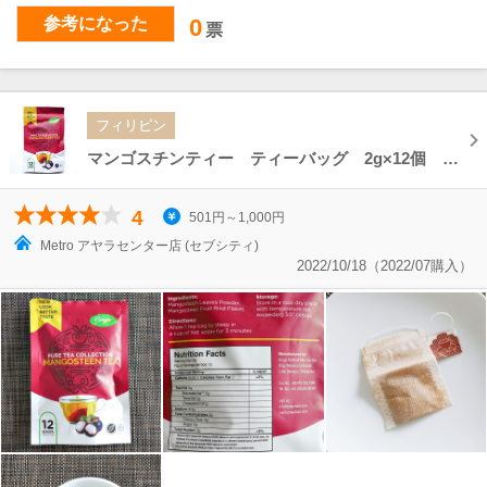
参考になった
0
票
フィリピン
マンゴスチンティー ティーバッグ 2g×12個 Ginga Mangosteen Tea 24g
4
501円～1,000円
Metro アヤラセンター店 (セブシティ)
2022/10/18（2022/07購入）