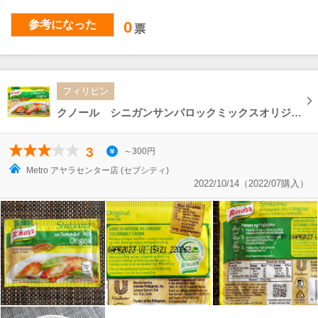
参考になった
0
票
フィリピン
クノール シニガンサンパロックミックスオリジナル Sinigang Sa Sampalok Mix Original
3
～300円
Metro アヤラセンター店 (セブシティ)
2022/10/14（2022/07購入）