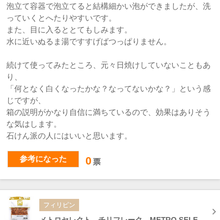
泡立て容器で泡立てると結構細かい泡ができましたが、洗
っていくとへたりやすいです。
また、目に入るととてもしみます。
水に近いぬるま湯ですすげばつっぱりません。
続けて使ってみたところ、元々日焼けしていないこともあ
り、
「何となく白くなったかな？なってないかな？」という感
じですが、
箱の説明がかなり自信に満ちているので、効果はありそう
な気はします。
石けん派の人にはいいと思います。
参考になった
0
票
フィリピン
メトロセレクト チリフレーク METRO SELECT FLAVORS CHILI FLAKES 30g