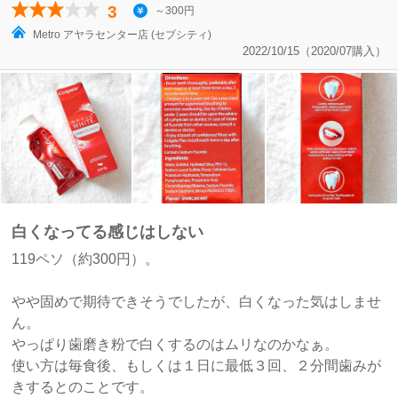
3
～300円
Metro アヤラセンター店 (セブシティ)
2022/10/15（2020/07購入）
白くなってる感じはしない
119ペソ（約300円）。
やや固めで期待できそうでしたが、白くなった気はしませ
ん。
やっぱり歯磨き粉で白くするのはムリなのかなぁ。
使い方は毎食後、もしくは１日に最低３回、２分間歯みが
きするとのことです。