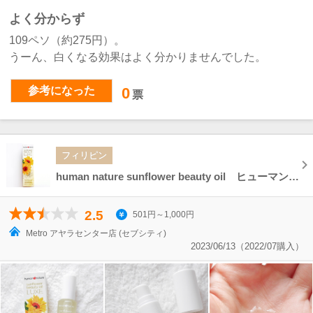
よく分からず
109ペソ（約275円）。
うーん、白くなる効果はよく分かりませんでした。
参考になった
0
票
フィリピン
human nature sunflower beauty oil ヒューマンネイチャー サンフラワービューティーオイル
2.5
501円～1,000円
Metro アヤラセンター店 (セブシティ)
2023/06/13（2022/07購入）