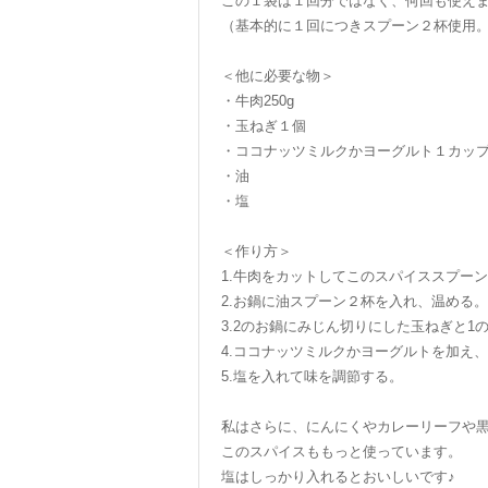
この１袋は１回分ではなく、何回も使え
（基本的に１回につきスプーン２杯使用
＜他に必要な物＞
・牛肉250g
・玉ねぎ１個
・ココナッツミルクかヨーグルト１カッ
・油
・塩
＜作り方＞
1.牛肉をカットしてこのスパイススプー
2.お鍋に油スプーン２杯を入れ、温める。
3.2のお鍋にみじん切りにした玉ねぎと
4.ココナッツミルクかヨーグルトを加え
5.塩を入れて味を調節する。
私はさらに、にんにくやカレーリーフや
このスパイスももっと使っています。
塩はしっかり入れるとおいしいです♪