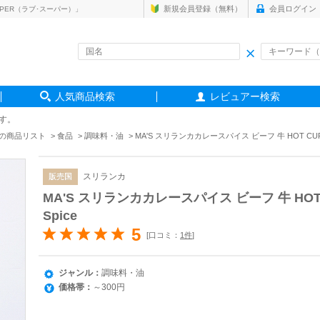
新規会員登録（無料）
会員ログイン
PER（ラブ･スーパー）」
人気商品検索
レビュアー検索
す。
の商品リスト
食品
調味料・油
MA'S スリランカカレースパイス ビーフ 牛 HOT CURRY Sr
スリランカ
販売国
MA'S スリランカカレースパイス ビーフ 牛 HOT CUR
Spice
5
[口コミ：
1件
]
ジャンル：
調味料・油
価格帯：
～300円