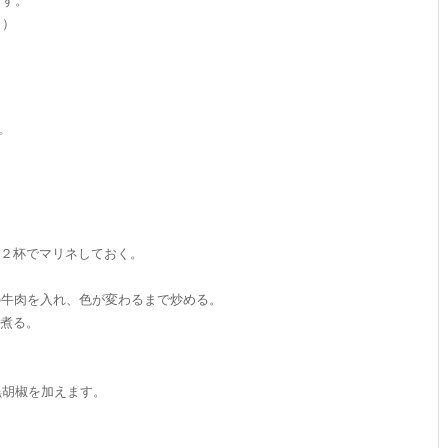
ます。
。）
プ
ン２杯でマリネしておく。
1の牛肉を入れ、色が変わるまで炒める。
、煮る。
黒胡椒を加えます。