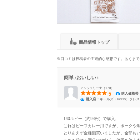
商品情報トップ
※口コミは投稿者の主観的な感想です。あくまで
簡単♪おいしい♪
アンジェリーナ（170）
5
購入価格帯
購入店：
キールズ（Keells）ク
140ルピー（約98円）で購入。
これはビーフカレー用ですが、ポークや
とりあえず全種類買いましたが、全部お