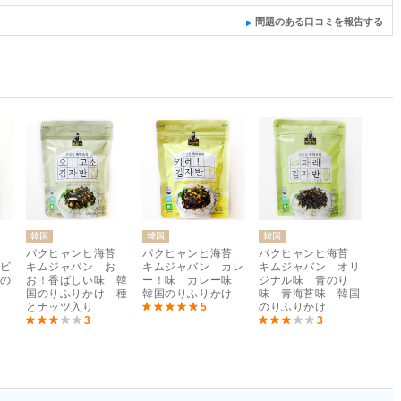
問題のある口コミを報告する
韓国
韓国
韓国
苔
パクヒャンヒ海苔
パクヒャンヒ海苔
パクヒャンヒ海苔
ビ
キムジャバン お
キムジャバン カレ
キムジャバン オリ
の
お！香ばしい味 韓
ー！味 カレー味
ジナル味 青のり
国のりふりかけ 種
韓国のりふりかけ
味 青海苔味 韓国
とナッツ入り
5
のりふりかけ
3
3