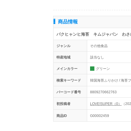
商品情報
パクヒャンヒ海苔 キムジャバン わさ
ジャンル
その他食品
特産地域
該当なし
メインカラー
グリーン
検索キーワード
韓国海苔ふりかけ / 海苔フ
バーコード番号
8809270662763
初投稿者
LOVE!SUPER（0）
（202
商品ID
G00002459