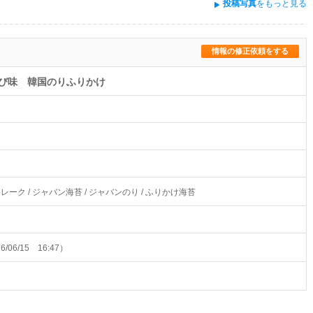
投稿写真
をもっと見る
情報の修正依頼をする
び味 韓国のりふりかけ
レーク / ジャバン海苔 / ジャバンのり / ふりかけ海苔
6/06/15 16:47）