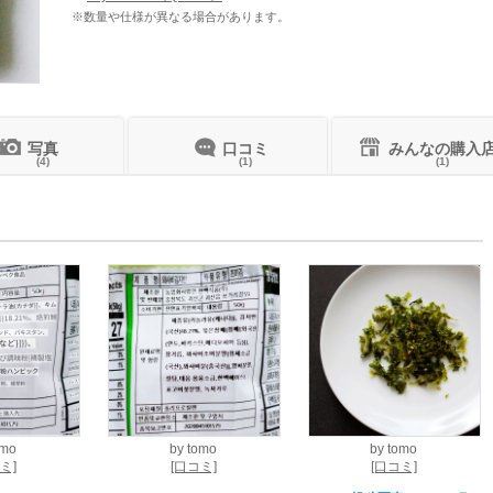
※数量や仕様が異なる場合があります。
写真
口コミ
みんなの購入
(4)
(1)
(1)
omo
by
tomo
by
tomo
ミ]
[口コミ]
[口コミ]