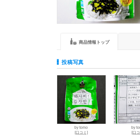
商品情報トップ
投稿写真
by
tomo
by
t
[口コミ]
[口コ