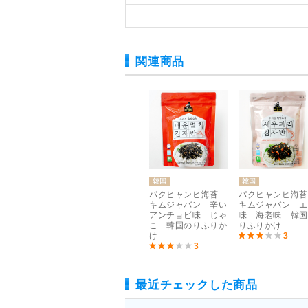
関連商品
韓国
韓国
韓国
ャンヒ海苔
パクヒャンヒ海苔
パクヒャンヒ海苔
パクヒャンヒ海
ャバン カレ
キムジャバン オリ
キムジャバン 辛い
キムジャバン エ
 カレー味
ジナル味 青のり
アンチョビ味 じゃ
味 海老味 韓国
りふりかけ
味 青海苔味 韓国
こ 韓国のりふりか
りふりかけ
5
のりふりかけ
け
3
3
3
最近チェックした商品