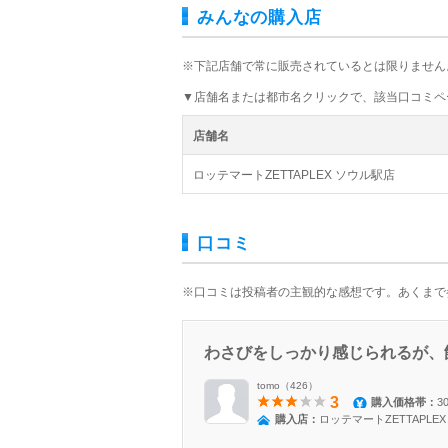
みんなの購入店
※下記店舗で常に販売されているとは限りません
▼店舗名または都市名クリックで、該当口コミペ
店舗名
ロッテマートZETTAPLEX ソウル駅店
口コミ
※口コミは投稿者の主観的な感想です。あくまで
わさびをしっかり感じられるが、
tomo（426）
3
購入価格帯：
3
購入店：
ロッテマートZETTAPLEX