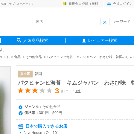
新規会員登録（無料）
会員ログイン
PER（ラブ･スーパー）」
人気商品検索
レビュアー検索
す。
リスト
食品
その他食品
パクヒャンヒ海苔 キムジャバン わさび味 韓国のりふ
韓国
販売国
パクヒャンヒ海苔 キムジャバン わさび味 
3
[口コミ：
1件
]
ジャンル：
その他食品
価格帯：
301円～500円
日本で購入できるお店
JayeHouse（Qoo10）