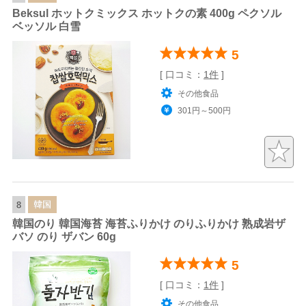
Beksul ホットクミックス ホットクの素 400g ペクソル
ベッソル 白雪
5
[ 口コミ：
1件
]
その他食品
301円～500円
韓国
8
韓国のり 韓国海苔 海苔ふりかけ のりふりかけ 熟成岩ザ
バソ のり ザバン 60g
5
[ 口コミ：
1件
]
その他食品