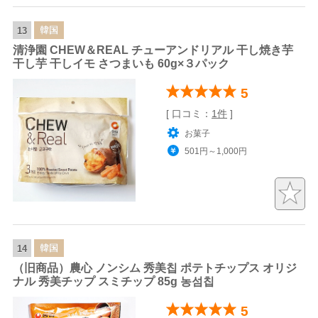
韓国
13
清浄園 CHEW＆REAL チューアンドリアル 干し焼き芋
干し芋 干しイモ さつまいも 60g×３パック
5
[ 口コミ：
1件
]
お菓子
501円～1,000円
韓国
14
（旧商品）農心 ノンシム 秀美칩 ポテトチップス オリジ
ナル 秀美チップ スミチップ 85g 농섬칩
5