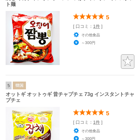
ト麺
5
[ 口コミ：
1件
]
その他食品
～300円
韓国
5
オットギ オットゥギ 昔チャプチェ 73g インスタントチャ
プチェ
5
[ 口コミ：
1件
]
その他食品
～300円