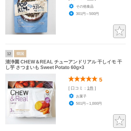
その他食品
301円～500円
韓国
12
清浄園 CHEW＆REAL チューアンドリアル 干しイモ 干
し芋 さつまいも Sweet Potato 60g×3
5
[ 口コミ：
1件
]
お菓子
501円～1,000円