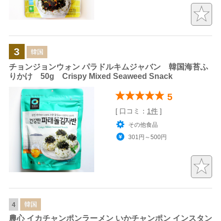
3
韓国
チョンジョンウォン パラドルキムジャバン 韓国海苔ふ
りかけ 50g Crispy Mixed Seaweed Snack
5
[ 口コミ：
1件
]
その他食品
301円～500円
韓国
4
農心 イカチャンポンラーメン いかチャンポン インスタン