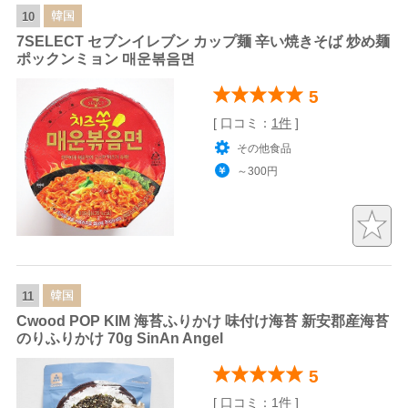
韓国
10
7SELECT セブンイレブン カップ麺 辛い焼きそば 炒め麺
ポックンミョン 매운볶음면
5
[ 口コミ：
1件
]
その他食品
～300円
韓国
11
Cwood POP KIM 海苔ふりかけ 味付け海苔 新安郡産海苔
のりふりかけ 70g SinAn Angel
5
[ 口コミ：
1件
]