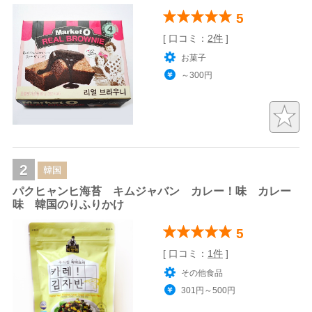
5
[ 口コミ：
2件
]
お菓子
～300円
2
韓国
パクヒャンヒ海苔 キムジャバン カレー！味 カレー
味 韓国のりふりかけ
5
[ 口コミ：
1件
]
その他食品
301円～500円