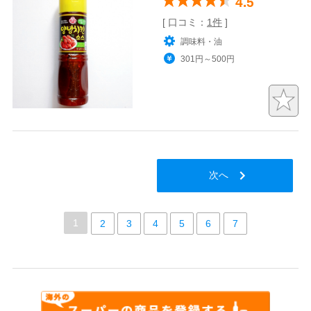
4.5
[ 口コミ：
1件
]
調味料・油
301円～500円
次へ
1
2
3
4
5
6
7