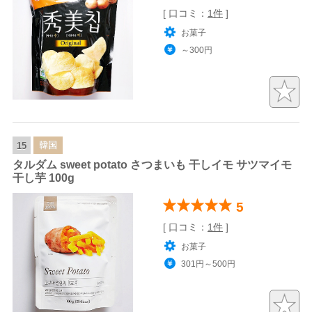
[ 口コミ：
1件
]
お菓子
～300円
韓国
15
タルダム sweet potato さつまいも 干しイモ サツマイモ
干し芋 100g
5
[ 口コミ：
1件
]
お菓子
301円～500円