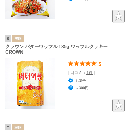
韓国
6
クラウン バターワッフル 135g ワッフルクッキー
CROWN
5
[ 口コミ：
1件
]
お菓子
～300円
韓国
7