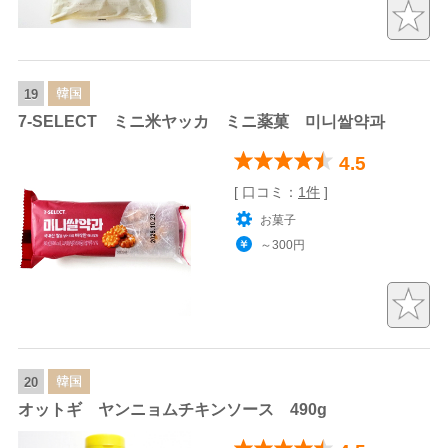
韓国
19
7-SELECT ミニ米ヤッカ ミニ薬菓 미니쌀약과
4.5
[ 口コミ：
1件
]
お菓子
～300円
韓国
20
オットギ ヤンニョムチキンソース 490g