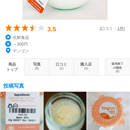
3.5
[口コミ：
1件
]
生鮮食品
～300円
ヤンゴン
商品
写真
口コミ
購入店
販売終了
の報告
(3)
(1)
(1)
トップ
(0)
投稿写真