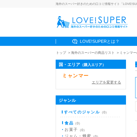
海外のスーパー好きのための口コミ情報サイト「LOVE!SU
LOVE!SUPERとは？
トップ
海外のスーパーの商品リスト
ミャンマー
国・エリア
（購入エリア）
ミャンマー
エリアを変更する
ジャンル
すべてのジャンル
（0）
食品
（0）
お菓子
（0）
ジャム・蜂蜜
（0）